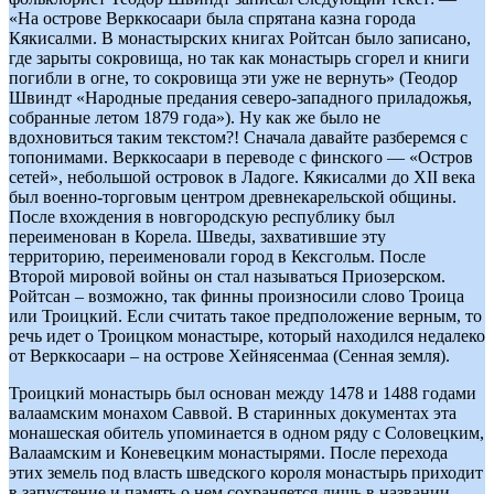
«На острове Верккосаари была спрятана казна города
Кякисалми. В монастырских книгах Ройтсан было записано,
где зарыты сокровища, но так как монастырь сгорел и книги
погибли в огне, то сокровища эти уже не вернуть» (Теодор
Швиндт «Народные предания северо-западного приладожья,
собранные летом 1879 года»). Ну как же было не
вдохновиться таким текстом?! Сначала давайте разберемся с
топонимами. Верккосаари в переводе с финского — «Остров
сетей», небольшой островок в Ладоге. Кякисалми до XII века
был военно-торговым центром древнекарельской общины.
После вхождения в новгородскую республику был
переименован в Корела. Шведы, захватившие эту
территорию, переименовали город в Кексгольм. После
Второй мировой войны он стал называться Приозерском.
Ройтсан – возможно, так финны произносили слово Троица
или Троицкий. Если считать такое предположение верным, то
речь идет о Троицком монастыре, который находился недалеко
от Верккосаари – на острове Хейнясенмаа (Сенная земля).
Троицкий монастырь был основан между 1478 и 1488 годами
валаамским монахом Саввой. В старинных документах эта
монашеская обитель упоминается в одном ряду с Соловецким,
Валаамским и Коневецким монастырями. После перехода
этих земель под власть шведского короля монастырь приходит
в запустение и память о нем сохраняется лишь в названии