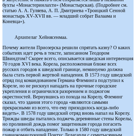
бухты «Монастеринлахти» (Монастырская). (Подробнее см.
статью А. А. Гуляева, А. П. Дмитриева «Троицкий Сенной
монастырь XV-XVII вв. — младший собрат Валаама и
Коневца»).
Архипелаг Хейнясенмаа.
Почему жители Приозерска решили спрятать казну? О каких
событиях идет речь в тексте, записанном Теодором
Швиндтом? Скорее всего, описывается шведская интервенция
70 годов XVI века. Корела, расположенная ближе всех
русских городов к шведской границе, неминуемо должна
была стать первой жертвой нападения. В 1573 году шведский
отряд под командованием Германа Флеминга подступил к
Кореле, но не рискнул нападать на прочные городские
укрепления и ограничился разорением и поджогом
окрестностей. Вернувшись из похода на Корелу, Флеминг
сказал, что здания этого города «являются самыми
прекрасными из всего, что ему приходилось когда-либо
видеть». В 1578 году шведский отряд вновь напал на Корелу.
Трижды шведы пытались поджечь деревянные стены Корелы,
но проливной дождь помог защитникам города погасить
пожар и отбить нападение. Только в 1580 году шведский
главнокомандующий Понтус Делагарди с семитысячным