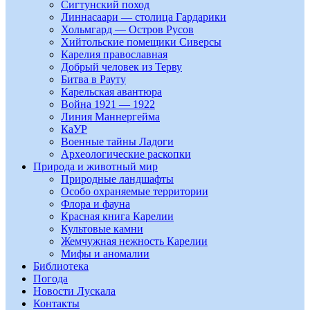
Сигтунский поход
Линнасаари — столица Гардарики
Хольмгард — Остров Русов
Хийтольские помещики Сиверсы
Карелия православная
Добрый человек из Терву
Битва в Рауту
Карельская авантюра
Война 1921 — 1922
Линия Маннергейма
КаУР
Военные тайны Ладоги
Археологические раскопки
Природа и животный мир
Природные ландшафты
Особо охраняемые территории
Флора и фауна
Красная книга Карелии
Культовые камни
Жемчужная нежность Карелии
Мифы и аномалии
Библиотека
Погода
Новости Лускала
Контакты