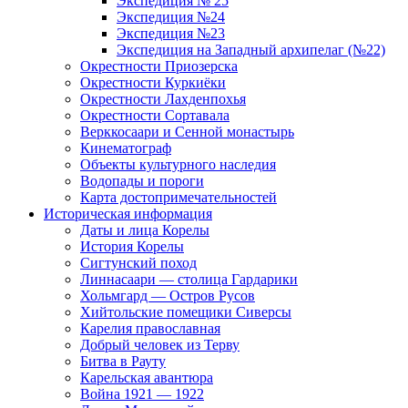
Экспедиция № 25
Экспедиция №24
Экспедиция №23
Экспедиция на Западный архипелаг (№22)
Окрестности Приозерска
Окрестности Куркиёки
Окрестности Лахденпохья
Окрестности Сортавала
Верккосаари и Сенной монастырь
Кинематограф
Объекты культурного наследия
Водопады и пороги
Карта достопримечательностей
Историческая информация
Даты и лица Корелы
История Корелы
Сигтунский поход
Линнасаари — столица Гардарики
Хольмгард — Остров Русов
Хийтольские помещики Сиверсы
Карелия православная
Добрый человек из Терву
Битва в Рауту
Карельская авантюра
Война 1921 — 1922