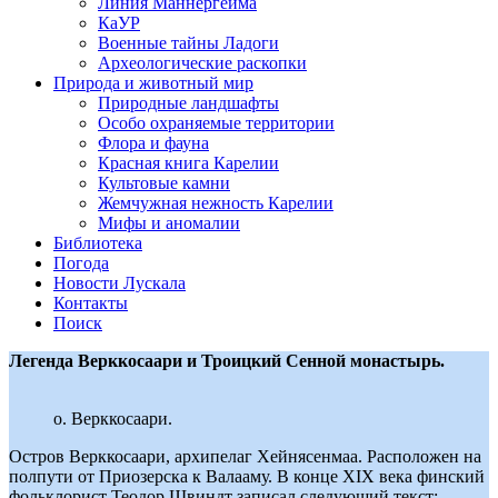
Линия Маннергейма
КаУР
Военные тайны Ладоги
Археологические раскопки
Природа и животный мир
Природные ландшафты
Особо охраняемые территории
Флора и фауна
Красная книга Карелии
Культовые камни
Жемчужная нежность Карелии
Мифы и аномалии
Библиотека
Погода
Новости Лускала
Контакты
Поиск
Легенда Верккосаари и Троицкий Сенной монастырь.
о. Верккосаари.
Остров Верккосаари, архипелаг Хейнясенмаа. Расположен на
полпути от Приозерска к Валааму. В конце XIX века финский
фольклорист Теодор Швиндт записал следующий текст: —