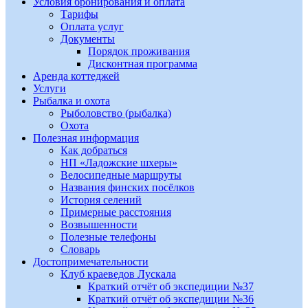
Условия бронирования и оплата
Тарифы
Оплата услуг
Документы
Порядок проживания
Дисконтная программа
Аренда коттеджей
Услуги
Рыбалка и охота
Рыболовство (рыбалка)
Охота
Полезная информация
Как добраться
НП «Ладожские шхеры»
Велосипедные маршруты
Названия финских посёлков
История селений
Примерные расстояния
Возвышенности
Полезные телефоны
Словарь
Достопримечательности
Клуб краеведов Лускала
Краткий отчёт об экспедиции №37
Краткий отчёт об экспедиции №36