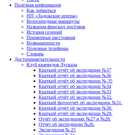
Полезная информация
Как добраться
НП «Ладожские шхеры»
Велосипедные маршруты
Названия финских посёлков
История селений
Примерные расстояния
Возвышенности
Полезные телефоны
Словарь
Достопримечательности
Клуб краеведов Лускала
Краткий отчёт об экспедиции №37
Краткий отчёт об экспедиции №36
Краткий отчёт об экспедиции № 35
Краткий отчёт об экспедиции №34
Краткий отчёт об экспедиции №33
Краткий отчёт об экспедиции №32.
Краткий фотоотчёт об экспедиции №31.
Краткий отчёт об экспедиции №30.
Краткий отчёт об экспедиции №29.
Отчёт об экспедициях №27 и №28.
Отчёт об экспедиции №26.
Экспедиция № 25