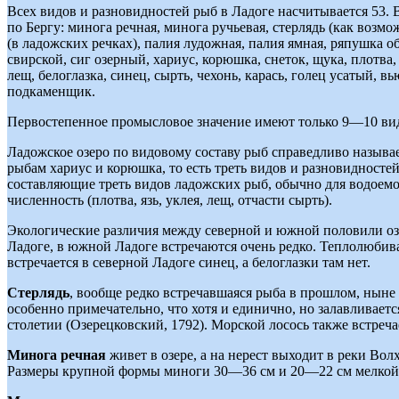
Всех видов и разновидностей рыб в Ладоге насчитывается 53. 
по Бергу: минога речная, минога ручьевая, стерлядь (как возмож
(в ладожских речках), палия лудожная, палия ямная, ряпушка о
свирской, сиг озерный, хариус, корюшка, снеток, щука, плотва, 
лещ, белоглазка, синец, сырть, чехонь, карась, голец усатый, 
подкаменщик.
Первостепенное промысловое значение имеют только 9—10 видов:
Ладожское озеро по видовому составу рыб справедливо называ
рыбам хариус и корюшка, то есть треть видов и разновидност
составляющие треть видов ладожских рыб, обычно для водоемо
численность (плотва, язь, уклея, лещ, отчасти сырть).
Экологические различия между северной и южной половили оз
Ладоге, в южной Ладоге встречаются очень редко. Теплолюбива
встречается в северной Ладоге синец, а белоглазки там нет.
Стерлядь
, вообще редко встречавшаяся рыба в прошлом, ныне 
особенно примечательно, что хотя и единично, но залавливает
столетии (Озерецковский, 1792). Морской лосось также встреча
Минога речная
живет в озере, а на нерест выходит в реки Вол
Размеры крупной формы миноги 30—36 см и 20—22 см мелкой