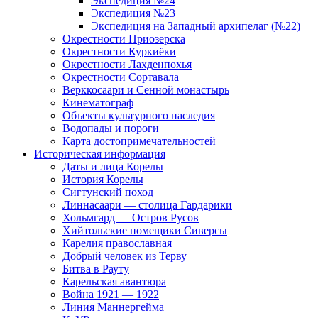
Экспедиция №24
Экспедиция №23
Экспедиция на Западный архипелаг (№22)
Окрестности Приозерска
Окрестности Куркиёки
Окрестности Лахденпохья
Окрестности Сортавала
Верккосаари и Сенной монастырь
Кинематограф
Объекты культурного наследия
Водопады и пороги
Карта достопримечательностей
Историческая информация
Даты и лица Корелы
История Корелы
Сигтунский поход
Линнасаари — столица Гардарики
Хольмгард — Остров Русов
Хийтольские помещики Сиверсы
Карелия православная
Добрый человек из Терву
Битва в Рауту
Карельская авантюра
Война 1921 — 1922
Линия Маннергейма