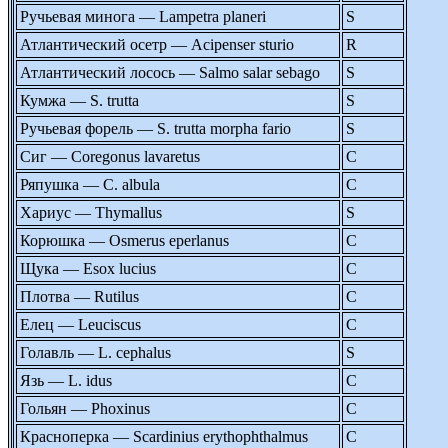
Ручьевая минога — Lampetra planeri
S
Атлантический осетр — Acipenser sturio
R
Атлантический лосось — Salmo salar sebago
S
Кумжа — S. trutta
S
Ручьевая форель — S. trutta morpha fario
S
Сиг — Coregonus lavaretus
C
Ряпушка — C. albula
C
Хариус — Thymallus
S
Корюшка — Osmerus eperlanus
C
Щука — Esox lucius
C
Плотва — Rutilus
C
Елец — Leuciscus
C
Голавль — L. cephalus
S
Язь — L. idus
C
Гольян — Phoxinus
C
Красноперка — Scardinius erythophthalmus
C