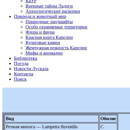
КаУР
Военные тайны Ладоги
Археологические раскопки
Природа и животный мир
Природные ландшафты
Особо охраняемые территории
Флора и фауна
Красная книга Карелии
Культовые камни
Жемчужная нежность Карелии
Мифы и аномалии
Библиотека
Погода
Новости Лускала
Контакты
Поиск
Вид
Обилие
Речная минога — Lampetra fluviatilis
C