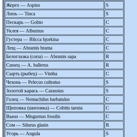
Жерех — Aspius
S
Линь — Tinca
S
Пескарь — Gobio
C
Уклея — Alburnus
C
Густера — Blicca bjorkina
C
Лещ — Abramis brama
C
Белоглазка (сопа) — Abramis sapa
R
Синец — A. ballerus
R
Сырть (рыбец) — Vimba
C
Чехонь — Pelecus cultratus
S
Золотой карась — Carassius
S
Голец — Nemachilus barbatulus
C
Щиповка (шиповка) — Cobitis taenia
C
Вьюн — Misgurnus fossilis
C
Сом — Silurus glanis
R
Угорь — Angula
S