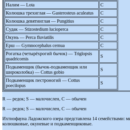
Налим — Lota
C
Колюшка трехиглая — Gasterosteus aculeatus
C
Колюшка девятииглая — Pungitius
C
Судак — Stizostedium lucioperca
C
Окунь — Perca fluviatilis
C
Ерш — Gymnocephalus cernua
C
Рогатка (четырёхрогий бычок) — Triglopsis
S
quadricornis
Подкаменщик (бычок-подкаменщик или
S
широколобка) — Cottus gobio
Подкаменщик пестроногий — Cottus
S
poecilopus
R — редок; S — малочислен, C — обычен
R — редок; S — малочислен, C — обычен
Ихтиофауна Ладожского озера представлена 14 семействами: м
колюшковые, окуневые и подкаменщиковые.