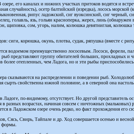
В озере, его каналах и нижних участках притоков водятся и вс
ная случайность), осетр балтийский (изредка), лосось морской (к
быкновенная, рипус ладожский, сиг вуоксинский, сиг черный, си
елец, голавль, язь, гольян красноперка, жерех, линь (обнаружен 
вьюн, щиповка, сом, угорь, налим, колюшка девятииглая, колюшка 
 сиги, корюшка, окунь, плотва, судак, ряпушка (вместе с рипус
ется водоемом преимущественно лососевым. Лососи, форели, пал
ей рыб представляют группу обитателей больших, прохладных и 
в более отепленных, чем Ладога, но и эти рыбы приспособились
ера сказываются на распределении и поведении рыб. Холодолю
я сырть свойственна южной половине, а в северной она настольк
в Ладоге, по-видимому, отсутствует. Но другой представитель 
ся в разных возрастах, начиная совсем с ничтожных (мальковых)
ется в Ладожском озере очень редко, но факт прохождения его с
хов, Сясь, Свирь, Тайпале и др. Ход совершается осенью и весно
 формы.