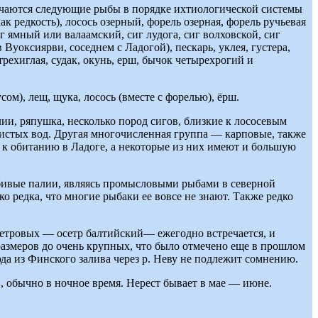
тречаются следующие рыбы в порядке ихтиологической системы
ак редкость), лосось озерный, форель озерная, форель ручьевая
г ямный или валаамский, сиг лудога, сиг волховской, сиг
в Вуоксиярви, соседнем с Ладогой), пескарь, уклея, густера,
трехиглая, судак, окунь, ерш, бычок четырехрогий и
ом), лещ, щука, лосось (вместе с форелью), ёрш.
ии, ряпушка, несколько пород сигов, близкие к лососевым
чистых вод. Другая многочисленная группа — карповые, также
 к обитанию в Ладоге, а некоторые из них имеют и большую
бивые палии, являясь промысловыми рыбами в северной
о редка, что многие рыбаки ее вовсе не знают. Также редко
осетровых — осетр балтийский— ежегодно встречается, и
 размеров до очень крупных, что было отмечено еще в прошлом
юда из Финского залива через р. Неву не подлежит сомнению.
й, обычно в ночное время. Нерест бывает в мае — июне.